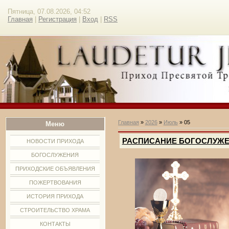
Пятница, 07.08.2026, 04:52
Главная
|
Регистрация
|
Вход
|
RSS
Главная
»
2026
»
Июль
»
05
Меню
РАСПИСАНИЕ БОГОСЛУЖЕНИЙ: 
НОВОСТИ ПРИХОДА
БОГОСЛУЖЕНИЯ
ПРИХОДСКИЕ ОБЪЯВЛЕНИЯ
ПОЖЕРТВОВАНИЯ
ИСТОРИЯ ПРИХОДА
СТРОИТЕЛЬСТВО ХРАМА
КОНТАКТЫ