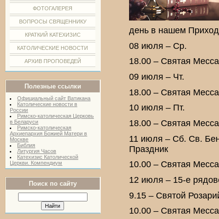
ФОТОГАЛЕРЕЯ
ВОПРОСЫ СВЯЩЕННИКУ
день в нашем Приход
КРАТКИЙ КАТЕХИЗИС
08 июля – Ср.
КАТОЛИЧЕСКИЕ НОВОСТИ
18.00 – Святая Месс
АРХИВ ПРОПОВЕДЕЙ
09 июля – Чт.
Полезные ссылки
18.00 – Святая Месс
Официальный сайт Ватикана
Католические новости в
10 июля – Пт.
России
Римско-католическая Церковь
18.00 – Святая Месс
в Беларуси
Римско-католическая
Архиепархия Божией Матери в
11 июля – Сб. Св. Бе
Москве
Библия
Праздник
Литургия Часов
Катехизис Католической
10.00 – Святая Месс
Церкви. Компендиум
12 июля – 15-е рядов
Поиск по сайту
9.15 – Святой Розар
10.00 – Святая Месса