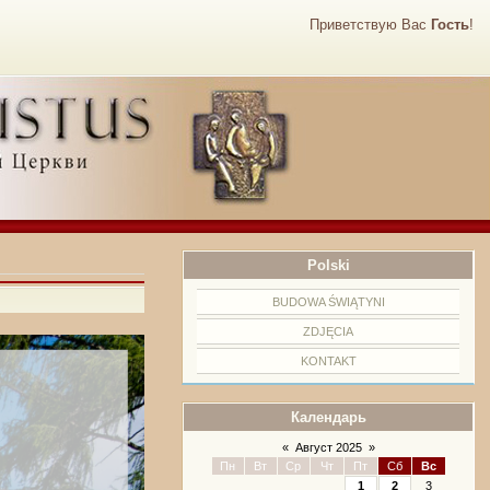
Приветствую Вас
Гость
!
Polski
BUDOWA ŚWIĄTYNI
ZDJĘCIA
KONTAKT
Календарь
«
Август 2025
»
Пн
Вт
Ср
Чт
Пт
Сб
Вс
1
2
3