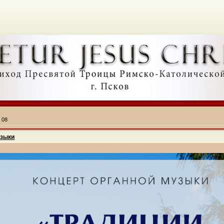
»
08
узыки