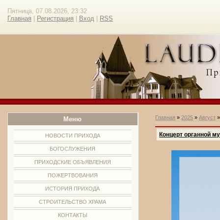
Пятница, 07.08.2026, 23:32
Главная
|
Регистрация
|
Вход
|
RSS
Главная
»
2025
»
Август
Меню
Концерт органной м
НОВОСТИ ПРИХОДА
БОГОСЛУЖЕНИЯ
ПРИХОДСКИЕ ОБЪЯВЛЕНИЯ
ПОЖЕРТВОВАНИЯ
ИСТОРИЯ ПРИХОДА
СТРОИТЕЛЬСТВО ХРАМА
КОНТАКТЫ