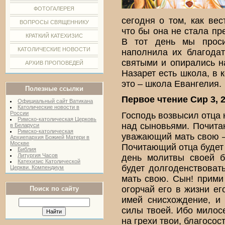
ФОТОГАЛЕРЕЯ
сегодня о том, как ве
ВОПРОСЫ СВЯЩЕННИКУ
что бы она не стала пр
КРАТКИЙ КАТЕХИЗИС
В тот день мы прос
КАТОЛИЧЕСКИЕ НОВОСТИ
наполнила их благода
святыми и опирались н
АРХИВ ПРОПОВЕДЕЙ
Назарет есть школа, в 
это – школа Евангелия.
Полезные ссылки
Первое чтение Сир 3, 2
Официальный сайт Ватикана
Католические новости в
России
Господь возвысил отца 
Римско-католическая Церковь
над сыновьями. Почитаю
в Беларуси
Римско-католическая
уважающий мать свою 
Архиепархия Божией Матери в
Москве
Почитающий отца будет 
Библия
Литургия Часов
день молитвы своей б
Катехизис Католической
будет долгоденствоват
Церкви. Компендиум
мать свою. Сын! прими 
огорчай его в жизни ег
Поиск по сайту
имей снисхождение, и
силы твоей. Ибо милосе
на грехи твои, благосос