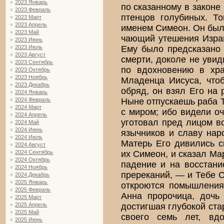
2023 Январь
по сказанному в законе
2023 Февраль
птенцов голубиных. Т
2023 Март
2023 Апрель
именем Симеон. Он был
2023 Май
чающий утешения Израи
2023 Июнь
Ему было предсказано 
2023 Июль
2023 Август
смерти, доколе не увид
2023 Сентябрь
по вдохновению в хра
2023 Октябрь
2023 Ноябрь
Младенца Иисуса, что
2023 Декабрь
обряд, он взял Его на 
2024 Январь
Ныне отпускаешь раба Т
2024 Февраль
2024 Март
с миром; ибо видели оч
2024 Апрель
уготовал пред лицом в
2024 Май
2024 Июнь
язычников и славу нар
2024 Июль
Матерь Его дивились с
2024 Август
их Симеон, и сказал Ма
2024 Сентябрь
2024 Октябрь
падение и на восстани
2024 Ноябрь
пререканий, — и Тебе 
2024 Декабрь
2025 Январь
откроются помышления
2025 Февраль
Анна пророчица, дочь
2025 Март
достигшая глубокой ста
2025 Апрель
2025 Май
своего семь лет, вдо
2025 Июнь