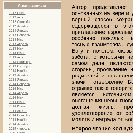
Архив записей
Автор представляет
основанных на вере и у
2012 Июль
2012 Август
верный способ сохран
2012 Сентябрь
содержащееся в это
2012 Декабрь
2013 Январь
приглашение взрослым
2013 Февраль
особенно пожилых. Б
2013 Март
тесную взаимосвязь, 
2013 Апрель
2013 Май
Богу и почетом, оказ
2013 Июнь
забота, с которыми н
2013 Август
2013 Сентябрь
самом деле, являютс
2013 Октябрь
стороны, проявление 
2013 Ноябрь
родителей и оставлен
2013 Декабрь
2014 Январь
значит отвержение Б
2014 Февраль
отрывке также говоритс
2014 Март
2014 Апрель
является источнико
2014 Май
обогащения необыкнове
2014 Июнь
долгая жизнь, пр
2014 Июль
2014 Август
удовлетворение от со
2014 Сентябрь
молитв и награда от Бо
2014 Ноябрь
2014 Декабрь
Второе чтение Кол 3,1
2015 Февраль