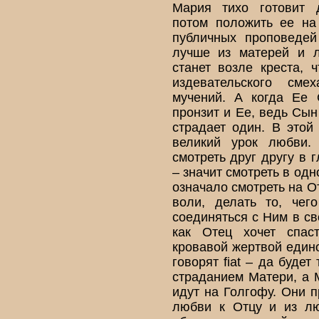
Мария тихо готовит 
потом положить ее на
публичных проповедей
лучше из матерей и л
станет возле креста, 
издевательского см
мучений. А когда Ее 
пронзит и Ее, ведь Сын
страдает один. В это
великий урок любви.
смотреть друг другу в 
– значит смотреть в од
означало смотреть на О
воли, делать то, чег
соединяться с Ним в св
как Отец хочет спас
кровавой жертвой един
говорят fiat – да буде
страданием Матери, а 
идут на Голгофу. Они п
любви к Отцу и из лю