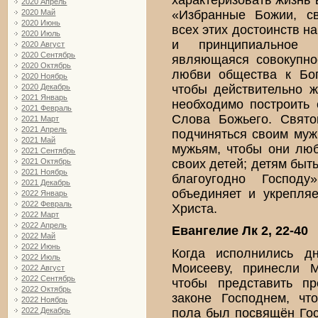
2020 Апрель
«Избранные Божии, с
2020 Май
2020 Июнь
всех этих достоинств н
2020 Июль
и принципиальное 
2020 Август
2020 Сентябрь
являющаяся совокупно
2020 Октябрь
любви общества к Бог
2020 Ноябрь
чтобы действительно ж
2020 Декабрь
2021 Январь
необходимо построить 
2021 Февраль
Слова Божьего. Свято
2021 Март
2021 Апрель
подчиняться своим муж
2021 Май
мужьям, чтобы они лю
2021 Сентябрь
своих детей; детям быт
2021 Октябрь
2021 Ноябрь
благоугодно Господу
2021 Декабрь
объединяет и укрепляе
2022 Январь
2022 Февраль
Христа.
2022 Март
2022 Апрель
Евангелие Лк 2, 22-40
2022 Май
2022 Июнь
Когда исполнились д
2022 Июль
Моисееву, принесли 
2022 Август
2022 Сентябрь
чтобы представить пр
2022 Октябрь
законе Господнем, чт
2022 Ноябрь
пола был посвящён Госп
2022 Декабрь