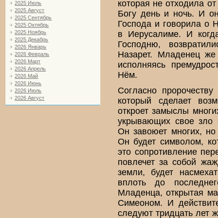
которая не отходила от
2025 Июль
2025 Август
Богу день и ночь. И о
2025 Сентябрь
Господа и говорила о 
2025 Октябрь
в Иерусалиме. И когд
2025 Ноябрь
2025 Декабрь
Господню, возвратил
2026 Январь
Назарет. Младенец же
2026 Февраль
2026 Март
исполняясь премудрос
2026 Апрель
Нём.
2026 Май
2026 Июнь
Согласно пророчеству
2026 Июль
2026 Август
который сделает воз
откроет замыслы многи
укрывающих свое зло 
Он завоюет многих, но
Он будет символом, ко
это сопротивление пере
повлечет за собой жаж
земли, будет насмеха
вплоть до последнег
Младенца, открытая ма
Симеоном. И действите
следуют тридцать лет ж