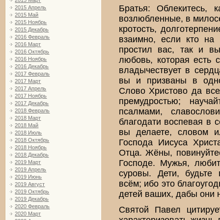
2015 Март
Братья: Облекитесь, 
2015 Апрель
2015 Май
возлюбленные, в милосе
2015 Ноябрь
кротость, долготерпени
2015 Декабрь
2016 Февраль
взаимно, если кто на 
2016 Март
простил вас, так и в
2016 Октябрь
любовь, которая есть 
2016 Ноябрь
2016 Декабрь
владычествует в сердц
2017 Февраль
вы и призваны в одно
2017 Март
2017 Апрель
Слово Христово да все
2017 Ноябрь
премудростью; науча
2017 Декабрь
псалмами, славослов
2018 Февраль
2018 Март
благодати воспевая в с
2018 Май
вы делаете, словом и
2018 Июль
2018 Октябрь
Господа Иисуса Христ
2018 Ноябрь
Отца. Жёны, повинуйте
2018 Декабрь
Господе. Мужья, люби
2019 Март
2019 Апрель
суровы. Дети, будьте
2019 Июнь
всём; ибо это благоуго
2019 Август
2019 Октябрь
детей ваших, дабы они 
2019 Декабрь
2020 Февраль
Святой Павел цитируе
2020 Март
характеризовать жизнь 