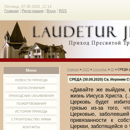
Пятница, 07.08.2026, 12:14
Главная
|
Регистрация
|
Вход
|
RSS
Главная
»
2020
»
Сентябрь
»
30
» СРЕДА (
Меню
СРЕДА (30.09.2020) Св. Иероним 
НОВОСТИ ПРИХОДА
БОГОСЛУЖЕНИЯ
«Давайте же выйдем, 
жизнь Иисуса Христа. (
ПРИХОДСКИЕ ОБЪЯВЛЕНИЯ
Церковь будет избито
ПОЖЕРТВОВАНИЯ
грязью из-за того, ч
ИСТОРИЯ ПРИХОДА
Церковью, заболевшей 
привязанности к собс
СТРОИТЕЛЬСТВО ХРАМА
Церкви, заботящейся о 
КОНТАКТЫ