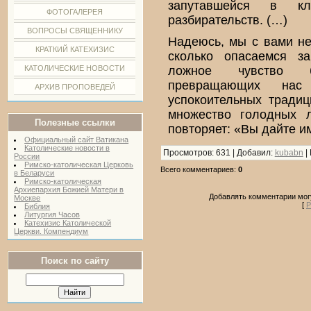
запутавшейся в кл
ФОТОГАЛЕРЕЯ
разбирательств. (…)
ВОПРОСЫ СВЯЩЕННИКУ
Надеюсь, мы с вами не
КРАТКИЙ КАТЕХИЗИС
сколько опасаемся за
КАТОЛИЧЕСКИЕ НОВОСТИ
ложное чувство б
превращающих на
АРХИВ ПРОПОВЕДЕЙ
успокоительных тради
множество голодных 
Полезные ссылки
повторяет: «Вы дайте им
Официальный сайт Ватикана
Католические новости в
Просмотров
: 631 |
Добавил
:
kubabn
|
России
Римско-католическая Церковь
Всего комментариев
:
0
в Беларуси
Римско-католическая
Архиепархия Божией Матери в
Добавлять комментарии могу
Москве
[
Р
Библия
Литургия Часов
Катехизис Католической
Церкви. Компендиум
Поиск по сайту