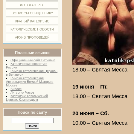
ФОТОГАЛЕРЕЯ
ВОПРОСЫ СВЯЩЕННИКУ
КРАТКИЙ КАТЕХИЗИС
КАТОЛИЧЕСКИЕ НОВОСТИ
АРХИВ ПРОПОВЕДЕЙ
Полезные ссылки
Официальный сайт Ватикана
Католические новости в
России
18.00 – Святая Месса
Римско-католическая Церковь
в Беларуси
Римско-католическая
Архиепархия Божией Матери в
Москве
19 июня – Пт.
Библия
Литургия Часов
18.00 – Святая Месса
Катехизис Католической
Церкви. Компендиум
Поиск по сайту
20 июня – Сб.
10.00 – Святая Месса