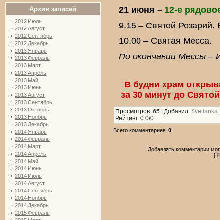
21 июня –
12-е рядово
Архив записей
2012 Июль
9.15 – Святой Розарий
2012 Август
2012 Сентябрь
10.00
–
Святая Месса.
2012 Декабрь
2013 Январь
По окончании Мессы – 
2013 Февраль
2013 Март
2013 Апрель
2013 Май
В будни храм открыв
2013 Июнь
за 30 минут до Святой
2013 Август
2013 Сентябрь
2013 Октябрь
Просмотров
: 65 |
Добавил
:
Svetlanka
2013 Ноябрь
Рейтинг
:
0.0
/
0
2013 Декабрь
Всего комментариев
:
0
2014 Январь
2014 Февраль
2014 Март
Добавлять комментарии могу
2014 Апрель
[
Р
2014 Май
2014 Июнь
2014 Июль
2014 Август
2014 Сентябрь
2014 Ноябрь
2014 Декабрь
2015 Февраль