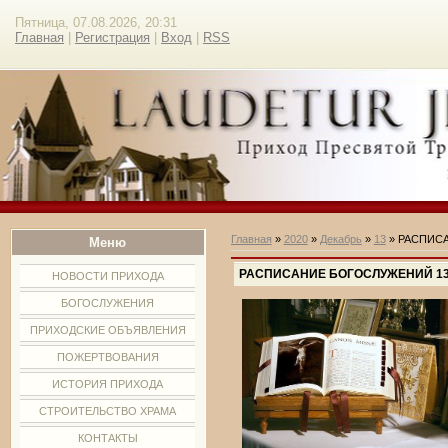
Пятница, 07.08.2026, 20:31
Главная
|
Регистрация
|
Вход
|
RSS
Главная
»
2020
»
Декабрь
»
13
» РАСПИСАН
Меню
РАСПИСАНИЕ БОГОСЛУЖЕНИЙ 13.12
НОВОСТИ ПРИХОДА
БОГОСЛУЖЕНИЯ
ПРИХОДСКИЕ ОБЪЯВЛЕНИЯ
ПОЖЕРТВОВАНИЯ
ИСТОРИЯ ПРИХОДА
СТРОИТЕЛЬСТВО ХРАМА
КОНТАКТЫ