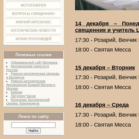
ФОТОГАЛЕРЕЯ
ВОПРОСЫ СВЯЩЕННИКУ
КРАТКИЙ КАТЕХИЗИС
14 декабря – Понед
священник и учитель 
КАТОЛИЧЕСКИЕ НОВОСТИ
17:30 - Розарий, Венчи
АРХИВ ПРОПОВЕДЕЙ
18:00 - Святая Месса
Полезные ссылки
Официальный сайт Ватикана
Католические новости в
15 декабря – Вторник
России
Римско-католическая Церковь
17:30 - Розарий, Венчи
в Беларуси
Римско-католическая
Архиепархия Божией Матери в
18:00 - Святая Месса
Москве
Библия
Литургия Часов
Катехизис Католической
Церкви. Компендиум
16 декабря – Среда
17:30 - Розарий, Венчи
Поиск по сайту
18:00 - Святая Месса