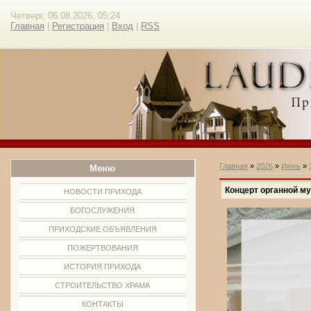
Четверг, 06.08.2026, 05:24
Главная
|
Регистрация
|
Вход
|
RSS
Главная
»
2026
»
Июнь
»
Меню
Концерт органной м
НОВОСТИ ПРИХОДА
БОГОСЛУЖЕНИЯ
ПРИХОДСКИЕ ОБЪЯВЛЕНИЯ
ПОЖЕРТВОВАНИЯ
ИСТОРИЯ ПРИХОДА
СТРОИТЕЛЬСТВО ХРАМА
КОНТАКТЫ