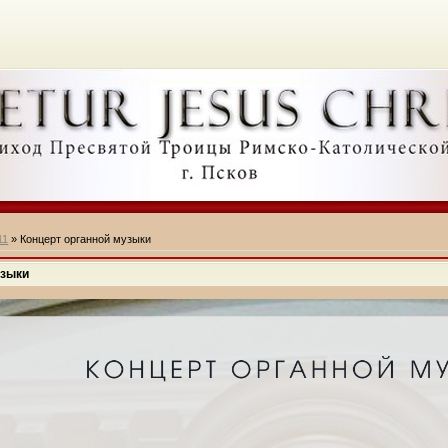
11
» Концерт органной музыки
узыки