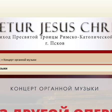
3
» Концерт органной музыки
узыки