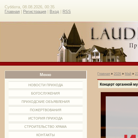
Суббота, 08.08.2026, 00:35
Главная
|
Регистрация
|
Вход
|
RSS
Главная
»
2026
»
Май
»
2
Меню
Концерт органной м
НОВОСТИ ПРИХОДА
БОГОСЛУЖЕНИЯ
ПРИХОДСКИЕ ОБЪЯВЛЕНИЯ
ПОЖЕРТВОВАНИЯ
ИСТОРИЯ ПРИХОДА
СТРОИТЕЛЬСТВО ХРАМА
КОНТАКТЫ