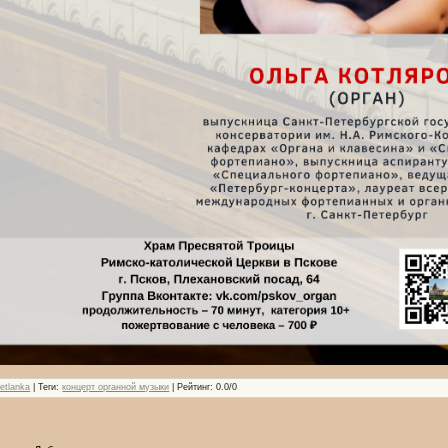
etlanka
|
Теги
:
концерт органной музыки
|
Рейтинг
:
0.0
/
0