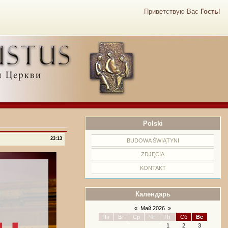
Приветствую Вас
Гость
!
Polski
23:13
BUDOWA ŚWIĄTYNI
ZDJĘCIA
KONTAKT
Календарь
«
Май 2026
»
Пн
Вт
Ср
Чт
Пт
Сб
Вс
1
2
3