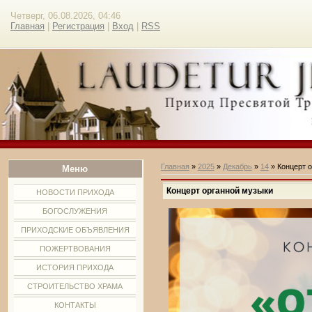
Четверг, 06.08.2026, 04:46
Главная
|
Регистрация
|
Вход
|
RSS
Главная
»
2025
»
Декабрь
»
14
» Концерт 
Меню
Концерт органной музыки
НОВОСТИ ПРИХОДА
БОГОСЛУЖЕНИЯ
ПРИХОДСКИЕ ОБЪЯВЛЕНИЯ
ПОЖЕРТВОВАНИЯ
ИСТОРИЯ ПРИХОДА
СТРОИТЕЛЬСТВО ХРАМА
КОНТАКТЫ