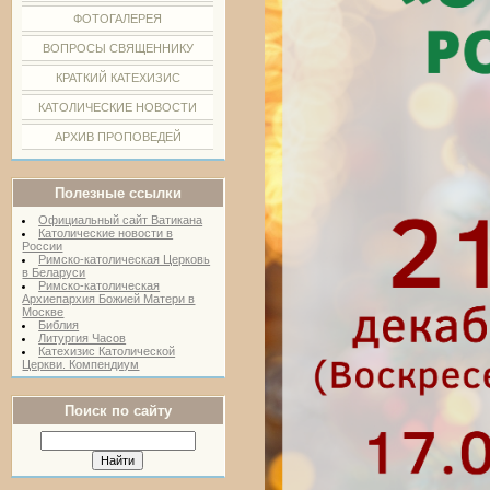
ФОТОГАЛЕРЕЯ
ВОПРОСЫ СВЯЩЕННИКУ
КРАТКИЙ КАТЕХИЗИС
КАТОЛИЧЕСКИЕ НОВОСТИ
АРХИВ ПРОПОВЕДЕЙ
Полезные ссылки
Официальный сайт Ватикана
Католические новости в
России
Римско-католическая Церковь
в Беларуси
Римско-католическая
Архиепархия Божией Матери в
Москве
Библия
Литургия Часов
Катехизис Католической
Церкви. Компендиум
Поиск по сайту